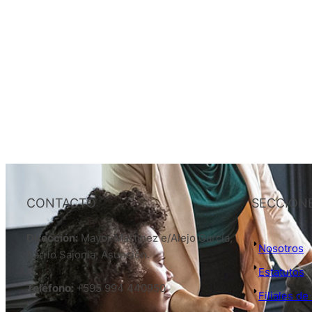
CONTACTO
SECCION
Dirección:
Mayor Martinez e/Alejo García,
Nosotros
Barrio Sajonia, Asunción.
Estatutos
Teléfono:
+595 994 440950
Filiales d