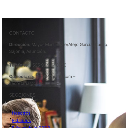
CONTACTO
Dirección:
Mayor Martinez e/Alejo García, Barrio
Sajonia, Asunción.
Teléfono:
+595 994 440950
Correos:
cpdp1941@gmail.com –
secretaria@cpdp.com.py
SECCIONES
Nosotros
Estatutos
Filiales de la CPDP