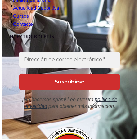
Actualidad Deportiva
Cursos
Contacto
NUESTRO BOLETÍN
¡No hacemos spam! Lee nuestra
política de
privacidad
para obtener más información.