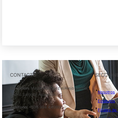
CONTACTO
SECCION
Dirección:
Mayor Martinez e/Alejo García,
Nosotros
Barrio Sajonia, Asunción.
Estatutos
Teléfono:
+595 994 440950
Filiales d