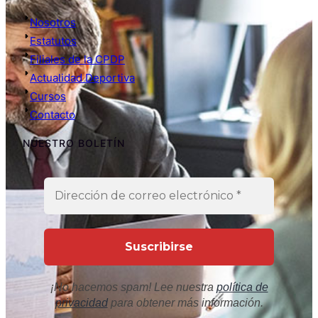
Nosotros
Estatutos
Filiales de la CPDP
Actualidad Deportiva
Cursos
Contacto
NUESTRO BOLETÍN
¡No hacemos spam! Lee nuestra
política de
privacidad
para obtener más información.