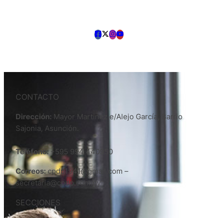
CONTACTO
Dirección:
Mayor Martinez e/Alejo García, Barrio
Sajonia, Asunción.
Teléfono:
+595 994 440950
Correos:
cpdp1941@gmail.com –
secretaria@cpdp.com.py
SECCIONES