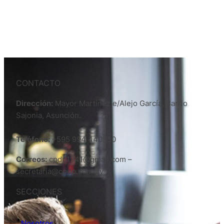
CONTACTO
Dirección:
Mayor Martinez e/Alejo García, Barrio
Sajonia, Asunción.
Teléfono:
+595 994 440950
Correos:
cpdp1941@gmail.com –
secretaria@cpdp.com.py
SECCIONES
Nosotros