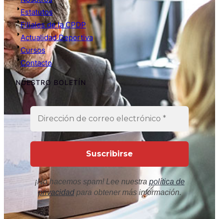
Estatutos
Filiales de la CPDP
Actualidad Deportiva
Cursos
Contacto
NUESTRO BOLETÍN
¡No hacemos spam! Lee nuestra
política de
privacidad
para obtener más información.