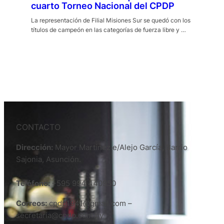
cuarto Torneo Nacional del CPDP
La representación de Filial Misiones Sur se quedó con los
títulos de campeón en las categorías de fuerza libre y …
CONTACTO
Dirección:
Mayor Martinez e/Alejo García, Barrio
Sajonia, Asunción.
Teléfono:
+595 994 440950
Correos:
cpdp1941@gmail.com –
secretaria@cpdp.com.py