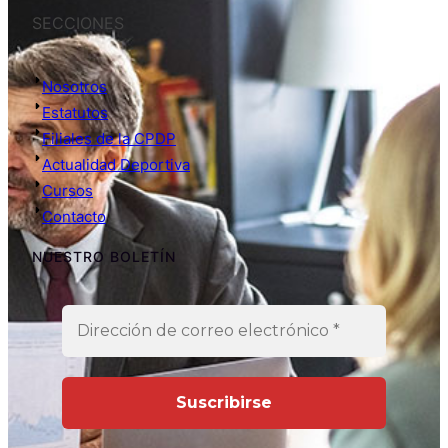
SECCIONES
Nosotros
Estatutos
Filiales de la CPDP
Actualidad Deportiva
Cursos
Contacto
NUESTRO BOLETÍN