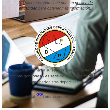
¡No hacemos spam! Lee nuestra
política de
privacidad
para obtener más información.
El CPDP funciona en su sede propia donde tiene sus
oficinas generales y es sede de cursos de formación
para periodistas deportivos.
CPDP
© 2025.
Todos los derechos reservados