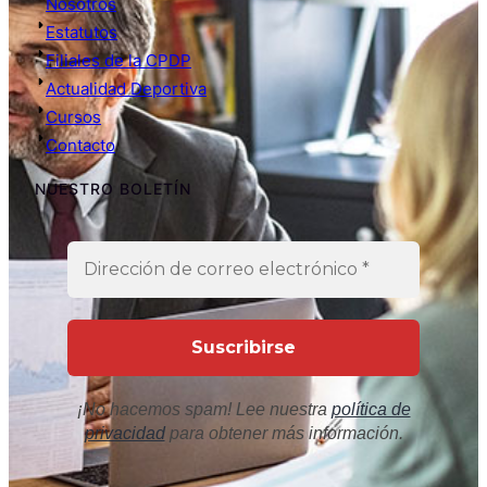
Nosotros
Estatutos
Filiales de la CPDP
Actualidad Deportiva
Cursos
Contacto
NUESTRO BOLETÍN
¡No hacemos spam! Lee nuestra
política de
privacidad
para obtener más información.