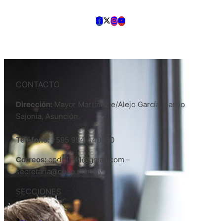
CONTACTO
Dirección:
Mayor Martinez e/Alejo García, Barrio
Sajonia, Asunción.
Teléfono:
+595 994 440950
Correos:
cpdp1941@gmail.com –
secretaria@cpdp.com.py
SECCIONES