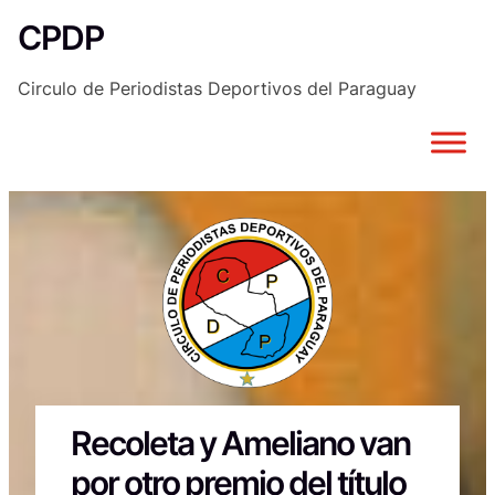
Saltar
CPDP
al
contenido
Circulo de Periodistas Deportivos del Paraguay
Recoleta y Ameliano van
por otro premio del título