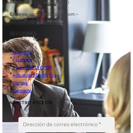
Teléfono:
+595 994 440950
Correos:
cpdp1941@gmail.com –
secretaria@cpdp.com.py
SECCIONES
Nosotros
Estatutos
Filiales de la CPDP
Actualidad Deportiva
Cursos
Contacto
NUESTRO BOLETÍN