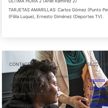
ULTIMA HORA 2 (Ariel Ramírez 2)
TARJETAS AMARILLAS: Carlos Gómez (Punto Penal
(Filila Luque), Ernesto Giménez (Deportes TV).
CONTACTO
SECCION
Dirección:
Mayor Martinez e/Alejo García,
Nosotros
Barrio Sajonia, Asunción.
Estatutos
Teléfono:
+595 994 440950
Filiales d
Actualidad
Correos:
cpdp1941@gmail.com –