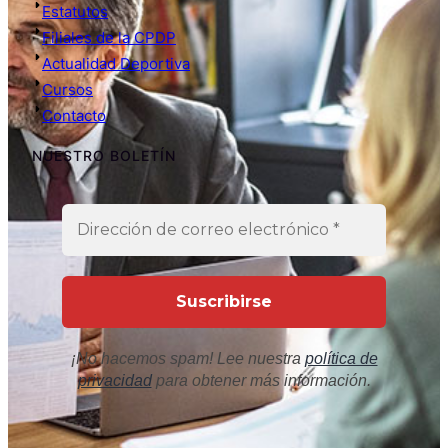
Estatutos
Filiales de la CPDP
Actualidad Deportiva
Cursos
Contacto
NUESTRO BOLETÍN
¡No hacemos spam! Lee nuestra
política de
privacidad
para obtener más información.