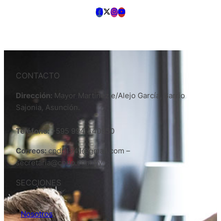
CONTACTO
Dirección:
Mayor Martinez e/Alejo García, Barrio
Sajonia, Asunción.
Teléfono:
+595 994 440950
Correos:
cpdp1941@gmail.com –
secretaria@cpdp.com.py
SECCIONES
Nosotros