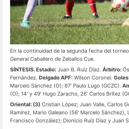
En la continuidad de la segunda fecha del torneo d
General Caballero de Zeballos Cue.
SÍNTESIS. Estadio:
Juan B. Ruíz Díaz.
Árbitro:
Ós
Fernández.
Delgado APF:
Wilson Coronel.
Goles
Marcelo Sánchez (O); 87′ Paulo Lugo (GCZC).
Am
(O); 14′ y 49′ Hugo Zaracho, 26′ Carlos Brítez 
Oriental: (3)
Cristian López; Juan Valle, Carlos 
Ramírez, Mario Galeano (56′ Marcelo Sánchez), L
Francisco González); Dionicio Ruíz Díaz y Juan S