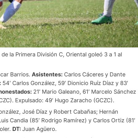
e la Primera División C, Oriental goleó 3 a 1 al
car Barrios.
Asistentes:
Carlos Cáceres y Dante
:
54′ Carlos González, 59′ Dionicio Ruíz Díaz y 83′
onestados:
21′ Mario Galeano, 61′ Marcelo Sánchez
(GCZC). Expulsado: 49′ Hugo Zaracho (GCZC).
González, José Díaz y Robert Cabañas; Hernán
uis Candia (85′ Rodrigo Ramírez) y Carlos Ortiz (81′
oler.
DT:
Juan Agüero.