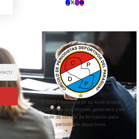
El CPDP funciona en su sede propia
donde tiene sus oficinas generales y es
ra
política
sede de cursos de formación para
r más
periodistas deportivos.