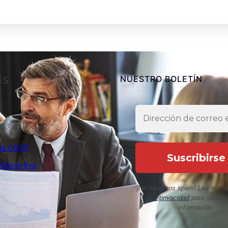
NUESTRO BOLETÍN
ES
e la CPDP
 Deportiva
¡No hacemos spam! Lee nuest
de privacidad
para obtene
información.