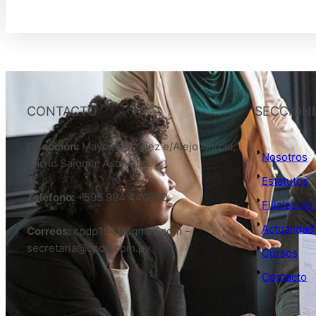
CONTACTO
SECCION
Dirección:
Mayor Martinez e/Alejo García,
Nosotros
Barrio Sajonia, Asunción.
Estatutos
Teléfono:
+595 994 440950
Filiales d
Actualidad
Correos:
cpdp1941@gmail.com –
secretaria@cpdp.com.py
Cursos
Contacto