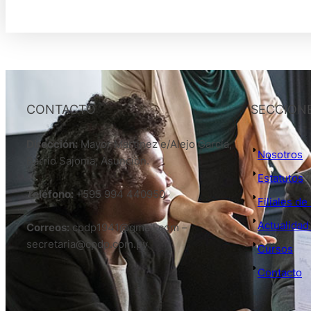
CONTACTO
SECCION
Dirección:
Mayor Martinez e/Alejo García,
Nosotros
Barrio Sajonia, Asunción.
Estatutos
Teléfono:
+595 994 440950
Filiales d
Actualidad
Correos:
cpdp1941@gmail.com –
secretaria@cpdp.com.py
Cursos
Contacto