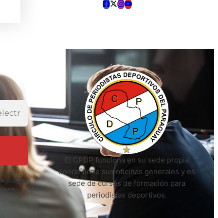
El CPDP funciona en su sede propia
donde tiene sus oficinas generales y es
ra
política
sede de cursos de formación para
r más
periodistas deportivos.