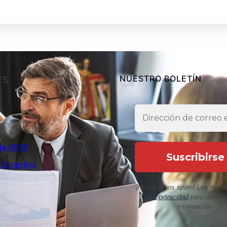
NUESTRO BOLETÍN
ES
e la CPDP
 Deportiva
¡No hacemos spam! Lee nuest
de privacidad
para obtene
información.