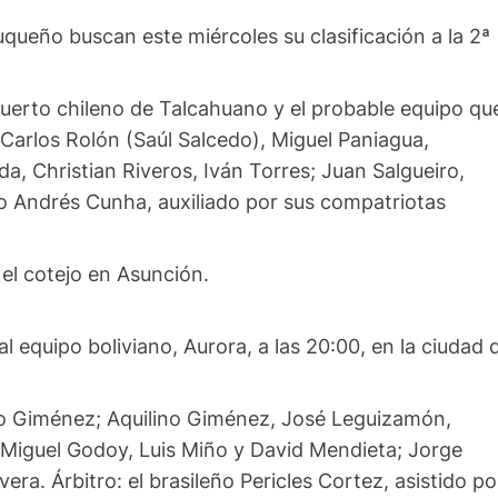
queño buscan este miércoles su clasificación a la 2ª
 puerto chileno de Talcahuano y el probable equipo qu
Carlos Rolón (Saúl Salcedo), Miguel Paniagua,
a, Christian Riveros, Iván Torres; Juan Salgueiro,
yo Andrés Cunha, auxiliado por sus compatriotas
el cotejo en Asunción.
l equipo boliviano, Aurora, a las 20:00, en la ciudad 
do Giménez; Aquilino Giménez, José Leguizamón,
Miguel Godoy, Luis Miño y David Mendieta; Jorge
a. Árbitro: el brasileño Pericles Cortez, asistido po