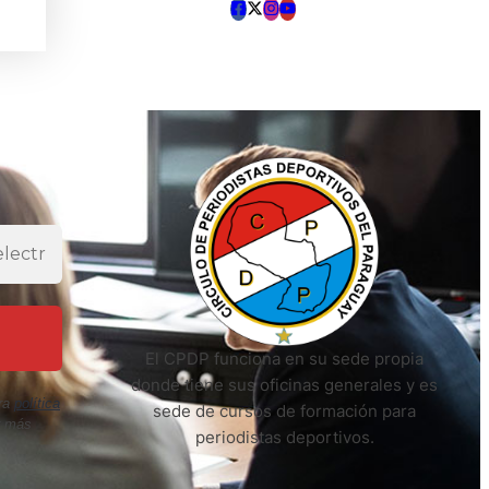
El CPDP funciona en su sede propia
donde tiene sus oficinas generales y es
ra
política
sede de cursos de formación para
r más
periodistas deportivos.