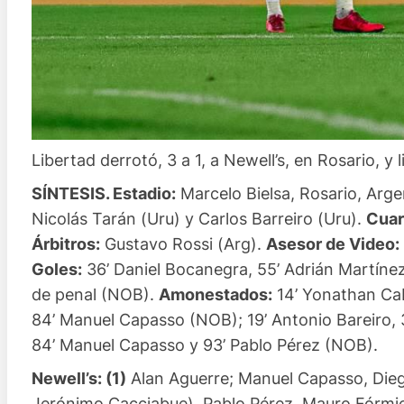
Libertad derrotó, 3 a 1, a Newell’s, en Rosario, 
SÍNTESIS. Estadio:
Marcelo Bielsa, Rosario, Arge
Nicolás Tarán (Uru) y Carlos Barreiro (Uru).
Cuar
Árbitros:
Gustavo Rossi (Arg).
Asesor de Video:
Goles:
36’ Daniel Bocanegra, 55’ Adrián Martínez
de penal (NOB).
Amonestados:
14’ Yonathan Cabr
84’ Manuel Capasso (NOB); 19’ Antonio Bareiro, 3
84’ Manuel Capasso y 93’ Pablo Pérez (NOB).
Newell’s: (1)
Alan Aguerre; Manuel Capasso, Dieg
Jerónimo Cacciabue), Pablo Pérez, Mauro Fórmic