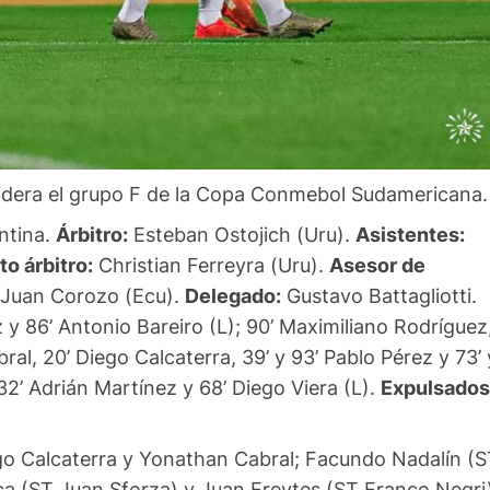
y lidera el grupo F de la Copa Conmebol Sudamericana.
ntina.
Árbitro:
Esteban Ostojich (Uru).
Asistentes:
to árbitro:
Christian Ferreyra (Uru).
Asesor de
Juan Corozo (Ecu).
Delegado:
Gustavo Battagliotti.
 y 86’ Antonio Bareiro (L); 90’ Maximiliano Rodríguez
al, 20’ Diego Calcaterra, 39’ y 93’ Pablo Pérez y 73’ 
2’ Adrián Martínez y 68’ Diego Viera (L).
Expulsados
o Calcaterra y Yonathan Cabral; Facundo Nadalín (S
a (ST Juan Sforza) y Juan Freytes (ST Franco Negri