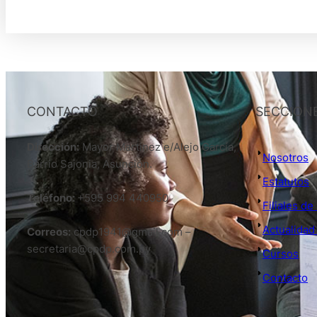
CONTACTO
SECCION
Dirección:
Mayor Martinez e/Alejo García,
Nosotros
Barrio Sajonia, Asunción.
Estatutos
Teléfono:
+595 994 440950
Filiales d
Actualidad
Correos:
cpdp1941@gmail.com –
secretaria@cpdp.com.py
Cursos
Contacto