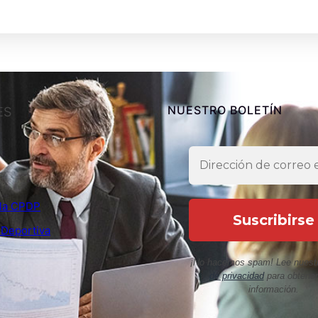
NUESTRO BOLETÍN
ES
e la CPDP
 Deportiva
¡No hacemos spam! Lee nuest
de privacidad
para obtene
información.