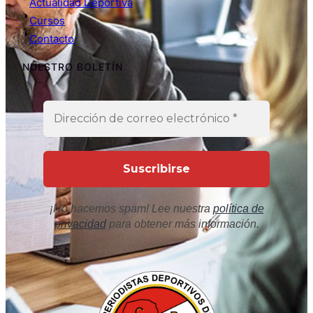
Actualidad Deportiva
Cursos
Contacto
NUESTRO BOLETÍN
¡No hacemos spam! Lee nuestra
política de
privacidad
para obtener más información.