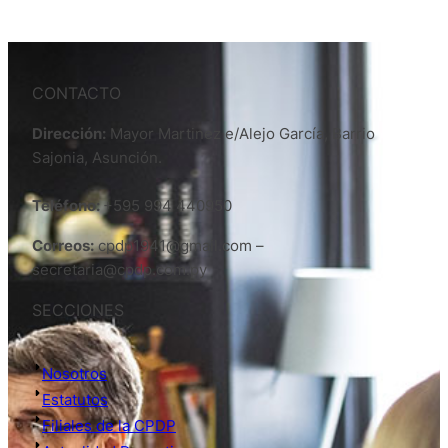
CONTACTO
Dirección:
Mayor Martinez e/Alejo García, Barrio
Sajonia, Asunción.
Teléfono:
+595 994 440950
Correos:
cpdp1941@gmail.com –
secretaria@cpdp.com.py
SECCIONES
Nosotros
Estatutos
Filiales de la CPDP