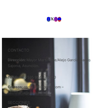
CONTACTO
Dirección:
Mayor Martinez e/Alejo García, Barrio
Sajonia, Asunción.
Teléfono:
+595 994 440950
Correos:
cpdp1941@gmail.com –
secretaria@cpdp.com.py
SECCIONES