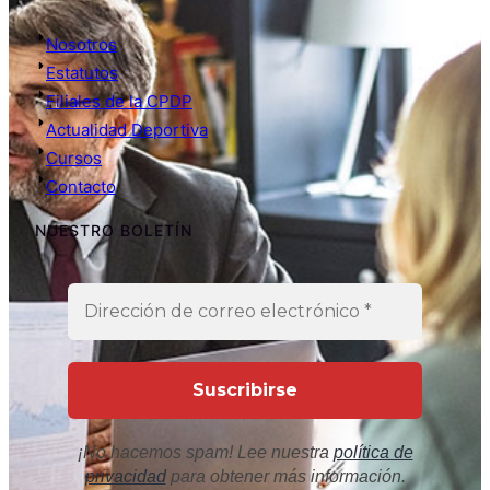
Nosotros
Estatutos
Filiales de la CPDP
Actualidad Deportiva
Cursos
Contacto
NUESTRO BOLETÍN
¡No hacemos spam! Lee nuestra
política de
privacidad
para obtener más información.