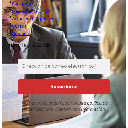
Estatutos
Filiales de la CPDP
Actualidad Deportiva
Cursos
Contacto
NUESTRO BOLETÍN
¡No hacemos spam! Lee nuestra
política de
privacidad
para obtener más información.