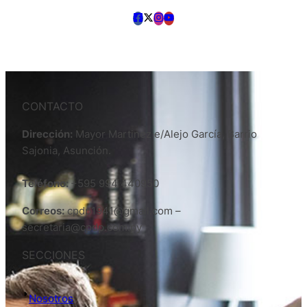
CONTACTO
Dirección:
Mayor Martinez e/Alejo García, Barrio
Sajonia, Asunción.
Teléfono:
+595 994 440950
Correos:
cpdp1941@gmail.com –
secretaria@cpdp.com.py
SECCIONES
Nosotros