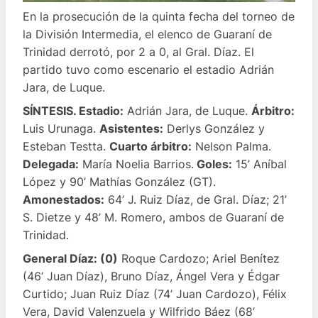
En la prosecución de la quinta fecha del torneo de
la División Intermedia, el elenco de Guaraní de
Trinidad derrotó, por 2 a 0, al Gral. Díaz. El
partido tuvo como escenario el estadio Adrián
Jara, de Luque.
SÍNTESIS. Estadio:
Adrián Jara, de Luque.
Árbitro:
Luis Urunaga.
Asistentes:
Derlys González y
Esteban Testta.
Cuarto árbitro:
Nelson Palma.
Delegada:
María Noelia Barrios.
Goles:
15’ Aníbal
López y 90’ Mathías González (GT).
Amonestados:
64’ J. Ruiz Díaz, de Gral. Díaz; 21’
S. Dietze y 48’ M. Romero, ambos de Guaraní de
Trinidad.
General Díaz: (0)
Roque Cardozo; Ariel Benítez
(46’ Juan Díaz), Bruno Díaz, Ángel Vera y Édgar
Curtido; Juan Ruiz Díaz (74’ Juan Cardozo), Félix
Vera, David Valenzuela y Wilfrido Báez (68’