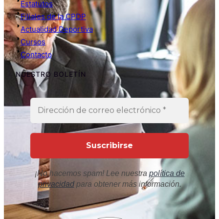
Estatutos
Filiales de la CPDP
Actualidad Deportiva
Cursos
Contacto
NUESTRO BOLETÍN
¡No hacemos spam! Lee nuestra
política de
privacidad
para obtener más información.