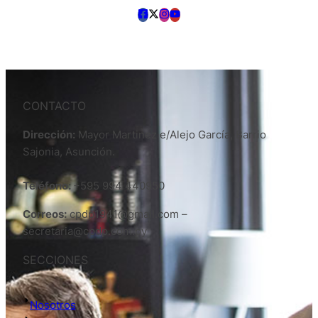
CONTACTO
Dirección:
Mayor Martinez e/Alejo García, Barrio
Sajonia, Asunción.
Teléfono:
+595 994 440950
Correos:
cpdp1941@gmail.com –
secretaria@cpdp.com.py
SECCIONES
Nosotros