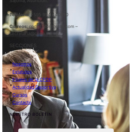
Sajonia, Asunción.
Teléfono:
+595 994 440950
Correos:
cpdp1941@gmail.com –
secretaria@cpdp.com.py
SECCIONES
Nosotros
Estatutos
Filiales de la CPDP
Actualidad Deportiva
Cursos
Contacto
NUESTRO BOLETÍN