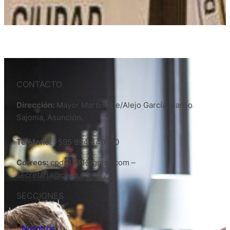
CONTACTO
Dirección:
Mayor Martinez e/Alejo García, Barrio
Sajonia, Asunción.
Teléfono:
+595 994 440950
Correos:
cpdp1941@gmail.com –
secretaria@cpdp.com.py
SECCIONES
Nosotros