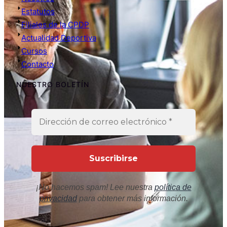
Estatutos
Filiales de la CPDP
Actualidad Deportiva
Cursos
Contacto
NUESTRO BOLETÍN
¡No hacemos spam! Lee nuestra
política de
privacidad
para obtener más información.