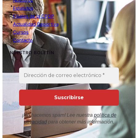
Nosotros
Estatutos
Filiales de la CPDP
Actualidad Deportiva
Cursos
Contacto
NUESTRO BOLETÍN
¡No hacemos spam! Lee nuestra
política de
privacidad
para obtener más información.