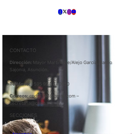
CONTACTO
Dirección:
Mayor Martinez e/Alejo García, Barrio
Sajonia, Asunción.
Teléfono:
+595 994 440950
Correos:
cpdp1941@gmail.com –
secretaria@cpdp.com.py
SECCIONES