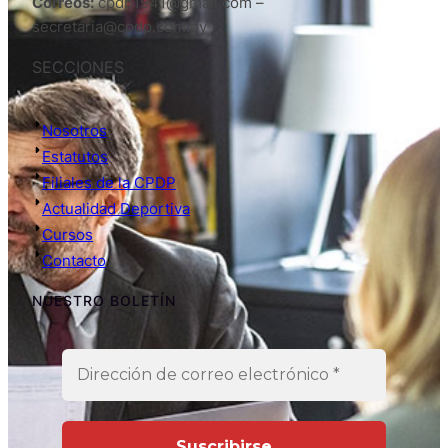
Correos:
cpdp1941@gmail.com –
secretaria@cpdp.com.py
SECCIONES
Nosotros
Estatutos
Filiales de la CPDP
Actualidad Deportiva
Cursos
Contacto
NUESTRO BOLETÍN