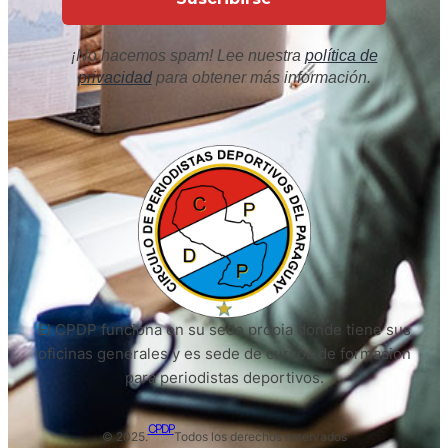
¡No hacemos spam! Lee nuestra
política de
privacidad
para obtener más información.
El CPDP funciona en su sede propia donde tiene sus
oficinas generales y es sede de cursos de formación
para periodistas deportivos.
CPDP
© 2025.
Todos los derechos reservados