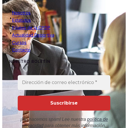
Nosotros
Estatutos
Filiales de la CPDP
Actualidad Deportiva
Cursos
Contacto
NUESTRO BOLETÍN
¡No hacemos spam! Lee nuestra
política de
privacidad
para obtener más información.