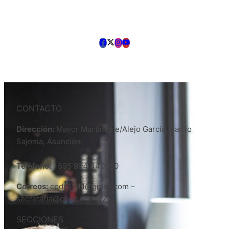
CONTACTO
Dirección:
Mayor Martinez e/Alejo García, Barrio
Sajonia, Asunción.
Teléfono:
+595 994 440950
Correos:
cpdp1941@gmail.com –
secretaria@cpdp.com.py
SECCIONES