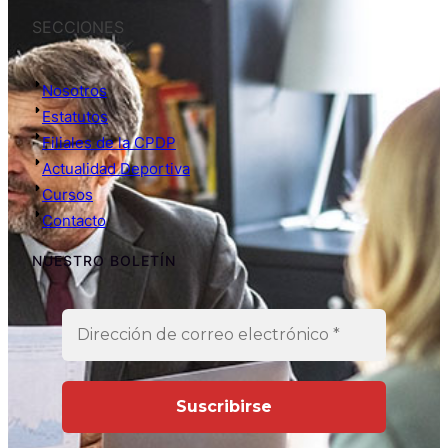
SECCIONES
Nosotros
Estatutos
Filiales de la CPDP
Actualidad Deportiva
Cursos
Contacto
NUESTRO BOLETÍN