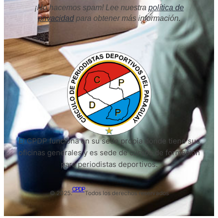
¡No hacemos spam! Lee nuestra
política de
privacidad
para obtener más información.
El CPDP funciona en su sede propia donde tiene sus
oficinas generales y es sede de cursos de formación
para periodistas deportivos.
CPDP
© 2025.
Todos los derechos reservados