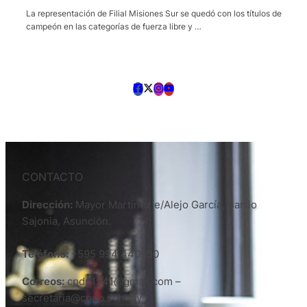
La representación de Filial Misiones Sur se quedó con los títulos de
campeón en las categorías de fuerza libre y …
CONTACTO
Dirección:
Mayor Martinez e/Alejo García, Barrio
Sajonia, Asunción.
Teléfono:
+595 994 440950
Correos:
cpdp1941@gmail.com –
secretaria@cpdp.com.py