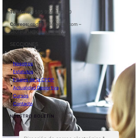
Teléfono:
+595 994 440950
Correos:
cpdp1941@gmail.com –
secretaria@cpdp.com.py
SECCIONES
Nosotros
Estatutos
Filiales de la CPDP
Actualidad Deportiva
Cursos
Contacto
NUESTRO BOLETÍN