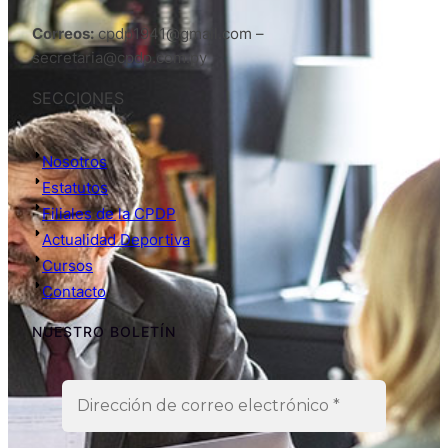
Correos:
cpdp1941@gmail.com –
secretaria@cpdp.com.py
SECCIONES
Nosotros
Estatutos
Filiales de la CPDP
Actualidad Deportiva
Cursos
Contacto
NUESTRO BOLETÍN