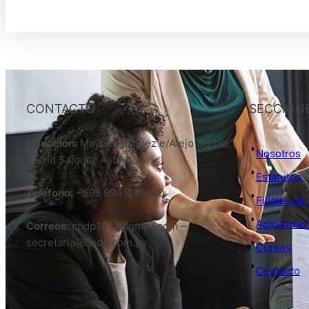
CONTACTO
SECCION
Dirección:
Mayor Martinez e/Alejo García,
Nosotros
Barrio Sajonia, Asunción.
Estatutos
Teléfono:
+595 994 440950
Filiales d
Actualidad
Correos:
cpdp1941@gmail.com –
secretaria@cpdp.com.py
Cursos
Contacto