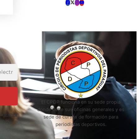
El CPDP funciona en su sede propia
donde tiene sus oficinas generales y es
ra
política
sede de cursos de formación para
r más
periodistas deportivos.