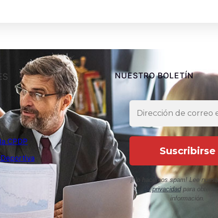
NUESTRO BOLETÍN
ES
e la CPDP
 Deportiva
¡No hacemos spam! Lee nuest
de privacidad
para obtene
información.