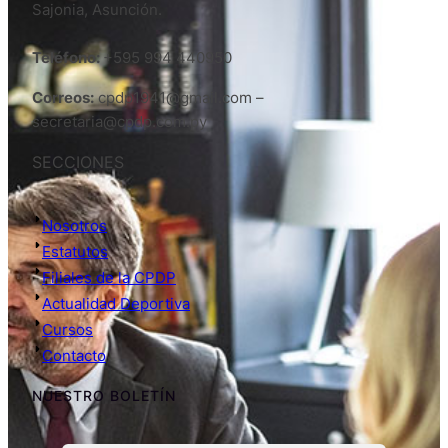
Sajonia, Asunción.
Teléfono:
+595 994 440950
Correos:
cpdp1941@gmail.com –
secretaria@cpdp.com.py
SECCIONES
Nosotros
Estatutos
Filiales de la CPDP
Actualidad Deportiva
Cursos
Contacto
NUESTRO BOLETÍN