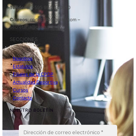
Teléfono:
+595 994 440950
Correos:
cpdp1941@gmail.com –
secretaria@cpdp.com.py
SECCIONES
Nosotros
Estatutos
Filiales de la CPDP
Actualidad Deportiva
Cursos
Contacto
NUESTRO BOLETÍN