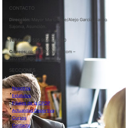
CONTACTO
Dirección:
Mayor Martinez e/Alejo García, Barrio
Sajonia, Asunción.
Teléfono:
+595 994 440950
Correos:
cpdp1941@gmail.com –
secretaria@cpdp.com.py
SECCIONES
Nosotros
Estatutos
Filiales de la CPDP
Actualidad Deportiva
Cursos
Contacto