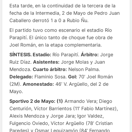
Esta tarde, en la continuidad de la tercera de la
fecha de la Intermedia, 2 de Mayo de Pedro Juan
Caballero derrotó 1 a 0 a Rubio Ñu.
El partido tuvo como escenario el estadio Río
Parapití. El único tanto de choque fue obra de
Joel Román, en la etapa complementaria.
SÍNTESIS. Estadio:
Río Parapití.
Árbitro:
Jorge
Ruiz Díaz.
Asistentes:
Jorge Molas y Juan
Mendoza.
Cuarto árbitro:
Nelson Palma.
Delegado:
Flaminio Sosa.
Gol:
70’ Joel Román
(2M).
Amonestado:
46’ V. Argüello, del 2 de
Mayo.
Sportivo 2 de Mayo: (1)
Armando Vera; Diego
Centurión, Víctor Barrientos (11’ Fabio Martínez),
Alexis Mendoza y Jorge Jara; Igor Valdez,
Fulgencio Oviedo, Víctor Argüello (78’ Cristian
Paredes) y Osmar Leguizamón (84’ Fernando