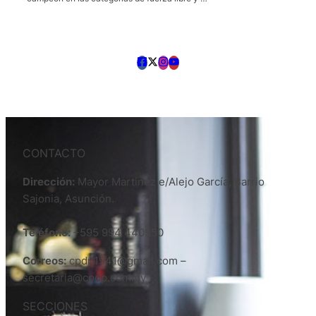
CONTACTO
Dirección:
Mayor Martinez e/Alejo García, Barrio
Sajonia, Asunción.
Teléfono:
+595 994 440950
Correos:
cpdp1941@gmail.com –
secretaria@cpdp.com.py
SECCIONES