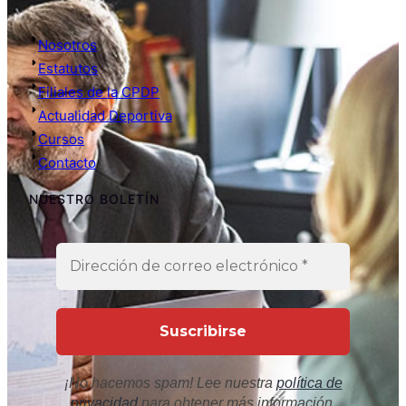
Nosotros
Estatutos
Filiales de la CPDP
Actualidad Deportiva
Cursos
Contacto
NUESTRO BOLETÍN
¡No hacemos spam! Lee nuestra
política de
privacidad
para obtener más información.